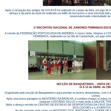
Após a recepção dos amigos da GOLEGÃ foi realizado no campo da feira, um jogo de fu
almoço e da parte da tarde foi realizado um leilão de borrachos e uma merenda t
responsável pela colectividade 
1º ENCONTRO NACIONAL DE JUNIORES FEMININOS ESC
A convite da FEDERAÇÃO PORTUGUESA DE ANDEBOL o nosso clube, integrou a
FEMININOS, realizando-se na Vila de Cantanhede, um jogo en
SECÇÃO DE BASQUETEBOL - VISITA DE
11 E 12 de ABRIL de 198
Organizado pela secção de Basquetebol e para premiar os jovens desportistas, com o
Lisboa.
Após uma breve paragem no MOSTEIRO DA BATALHA, a comitiva chegou a Lisboa v
visitaram o ESTÁDIO DA LUZ e mais tarde a SALA DE TROF
Após o almoço servido no CENTRO DE ESTÁGIO DE DESPORTISTAS DA CRUZ QUEBR
DOS COCHES e a JUVENTUS n
No dia seguinte após visita, ao MOSTEIRO DOS JERÓNIMOS e TORRE DE BELÉM