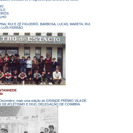
IO
ELO
EIRÓS
ILHO
NA, RUI E ZÉ FIGUEIRÓ, BARBOSA, LUCAS, MARETA, RUI
e LUÍS FERRÃO
ANTANHEDE
80
4 de Dezembro, mais uma edição do GRANDE PRÉMIO VILA DE
ÇÃO DE ATLETISMO E DGD, DELEGAÇÃO DE COIMBRA.