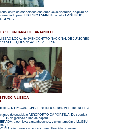
tebol entre os associados das duas colectividades, seguido de
ípica, orientado pelo LUSITANO ESPINHAL e pelo TRIGUINHO,
da GOLEGÃ
OLA SECUNDÁRIA DE CANTANHEDE.
 COMISSÃO LOCAL do 1º ENCONTRO NACIONAL DE JUNIORES
tre as SELECÇÕES de AVEIRO e LEIRIA.
 ESTUDO A LISBOA
1.
 apoio da DIRECÇÃO GERAL, realizou-se uma visita de estudo a
isitando de seguida o AEROPORTO DA PORTELA. De seguida
ÉUS do glorioso clube da capital.
ADA, a comitiva cantanhedense, visitou também o MUSEU
a FIL.
, efectuou-se o regresso pelo itinerário do oeste.