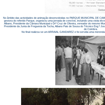
No âmbito das actividades de animação desenvolvidas no PARQUE MUNICIPAL DE CA
gestora do referido Parque, organizou uma jornada de convívio, incluindo uma visita técn
Albano, Presidente da Câmara Municipal o Drº Cruz de Oliveira, vereador do mesmo Mun
Presidente da Junta de Freguesia da Tocha, Albano Pais de Sousa do Técnico Eng.º José 
de Coimbra.
No final realizou-se um ARRAIAL GANDAREZ e foi servida uma merenda tí