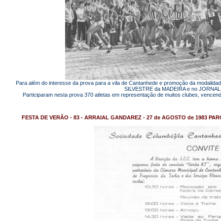
Para além do interesse da prova para a vila de Cantanhede e promoção da modalidade,
SILVESTRE da MADEIRA e no JORNAL
Participaram nesta prova 370 atletas em representação de muitos clubes, ven
FESTA DE VERÃO - 83 - ARRAIAL GANDAREZ - 27 de AGOSTO de 1983 P