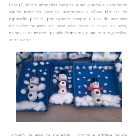
Para tal, foram ensinadas canções sobre o tema e elaborados
alguns trabalhos manuais recorrendo a várias técnicas de
expressão plástica, privilegiando sempre o uso de materiais
reciclados: bonecos de neve com meias e caixas de ovos,
mandalas de Inverno, painéis de Inverno, pinguim com garrafas,
entre outros.
Também na área de Expressão Corporal e Artística deu-se