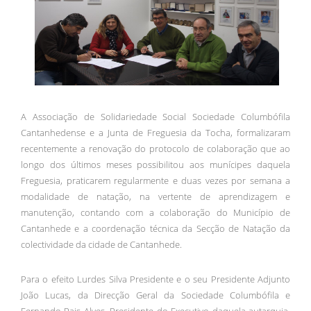
A Associação de Solidariedade Social Sociedade Columbófila
Cantanhedense e a Junta de Freguesia da Tocha, formalizaram
recentemente a renovação do protocolo de colaboração que ao
longo dos últimos meses possibilitou aos munícipes daquela
Freguesia, praticarem regularmente e duas vezes por semana a
modalidade de natação, na vertente de aprendizagem e
manutenção, contando com a colaboração do Município de
Cantanhede e a coordenação técnica da Secção de Natação da
colectividade da cidade de Cantanhede.
Para o efeito Lurdes Silva Presidente e o seu Presidente Adjunto
João Lucas, da Direcção Geral da Sociedade Columbófila e
Fernando Pais Alves, Presidente do Executivo daquela autarquia,