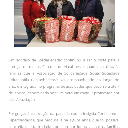
Um “Modelo de Solidariedade” continuou a ser o mote para a
entrega de muitos Cabazes de Natal nesta quadra natalícia, às
famílias que a Associação de Solidariedade Social Sociedade
Columbófila Cantanhedense, vai acompanhando ao longo do
ano, e integrada no programa de actividades que decorrerá até 7
de janeiro, denominada por “Um Natal em cheio…” promovido por
esta Associação.
Foi graças á renovação da parceria com a insígnia Continente –
Hipermercados, que perdura já há alguns anos, que foi possível
concretizar esta iniciativa que proporcionou a muitas famílias