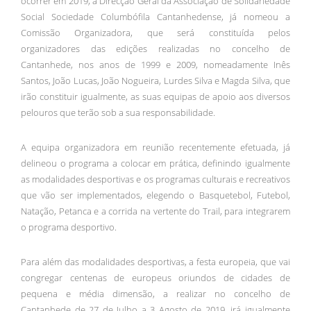
ocorrer em 2019, a Direcção Geral da Associação de Solidariedade
Social Sociedade Columbófila Cantanhedense, já nomeou a
Comissão Organizadora, que será constituída pelos
organizadores das edições realizadas no concelho de
Cantanhede, nos anos de 1999 e 2009, nomeadamente Inês
Santos, João Lucas, João Nogueira, Lurdes Silva e Magda Silva, que
irão constituir igualmente, as suas equipas de apoio aos diversos
pelouros que terão sob a sua responsabilidade.
A equipa organizadora em reunião recentemente efetuada, já
delineou o programa a colocar em prática, definindo igualmente
as modalidades desportivas e os programas culturais e recreativos
que vão ser implementados, elegendo o Basquetebol, Futebol,
Natação, Petanca e a corrida na vertente do Trail, para integrarem
o programa desportivo.
Para além das modalidades desportivas, a festa europeia, que vai
congregar centenas de europeus oriundos de cidades de
pequena e média dimensão, a realizar no concelho de
Cantanhede de 27 de Julho a 3 Agosto de 2019, irá igualmente