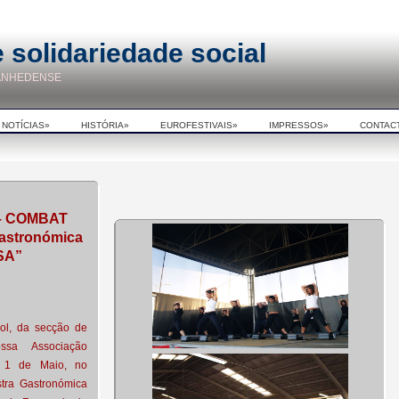
 solidariedade social
ANHEDENSE
NOTÍCIAS»
HISTÓRIA»
EUROFESTIVAIS»
IMPRESSOS»
CONTAC
– COMBAT
Gastronómica
SA”
ol, da secção de
sa Associação
a 1 de Maio, no
tra Gastronómica